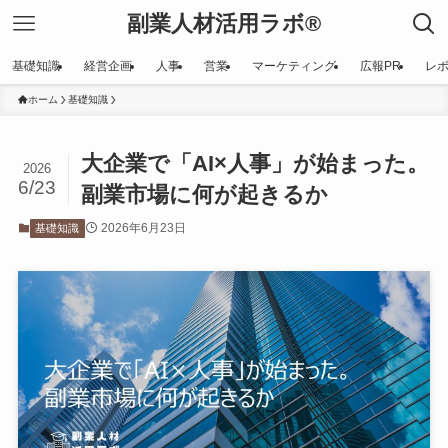
副業人材活用ラボ®
基礎知識
経営企画
人事
営業
マーケティング
広報PR
レ
ホーム
基礎知識
大企業で「AI×人事」が始まった。
2026
6/23
副業市場に何が起きるか
2026年6月23日
基礎知識