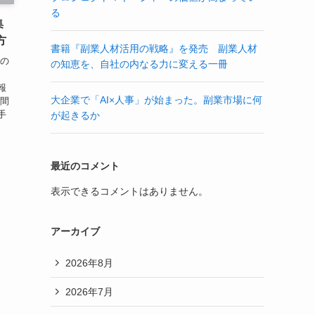
る
集
方
書籍『副業人材活用の戦略』を発売 副業人材
社の
の知恵を、自社の内なる力に変える一冊
、
報
大企業で「AI×人事」が始まった。副業市場に何
う間
手
が起きるか
最近のコメント
表示できるコメントはありません。
アーカイブ
2026年8月
2026年7月