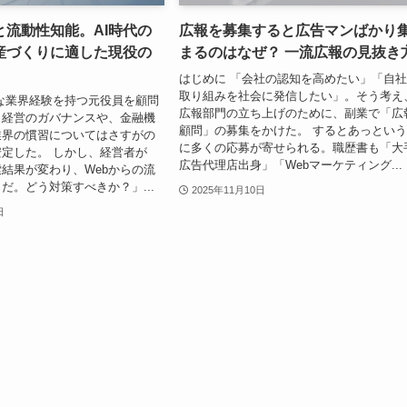
と流動性知能。AI時代の
広報を募集すると広告マンばかり
産づくりに適した現役の
まるのはなぜ？ 一流広報の見抜き
はじめに 「会社の認知を高めたい」「自
取り組みを社会に発信したい」。そう考え
な業界経験を持つ元役員を顧問
広報部門の立ち上げのために、副業で「広
。経営のガバナンスや、金融機
顧問」の募集をかけた。 するとあっとい
業界の慣習についてはさすがの
に多くの応募が寄せられる。職歴書も「大
定した。 しかし、経営者が
広告代理店出身」「Webマーケティング...
索結果が変わり、Webからの流
だ。どう対策すべきか？」...
2025年11月10日
日