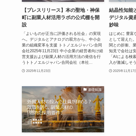
【プレスリリース】本の聖地・神保
結晶性知能
町に副業人材活用ラボの公式棚を開
デジタル資
設
妙味
「よいものが正当に評価される社会」の実現
はじめに 豊富
へ。デジタルとアナログの双方から、中小企
として迎えた
業の組織変革を支援 トトノエルジャパン合同
関との折衝、
会社2025年11月23日 中小企業の経営者向け経
知見で会社は安
営支援および副業人材の活用方法の発信を行
「AIによる検
うトトノエルジャパン合同会社（本社...
入が激減しそう
2025年11月23日
2025年11月17
基礎知識