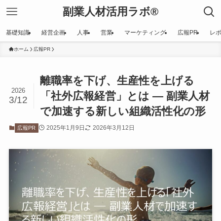
副業人材活用ラボ®
基礎知識
経営企画
人事
営業
マーケティング
広報PR
レ
ホーム
広報PR
離職率を下げ、生産性を上げる
2026
「社外広報経営」とは ― 副業人材
3/12
で加速する新しい組織活性化の形
2025年1月9日
2026年3月12日
広報PR